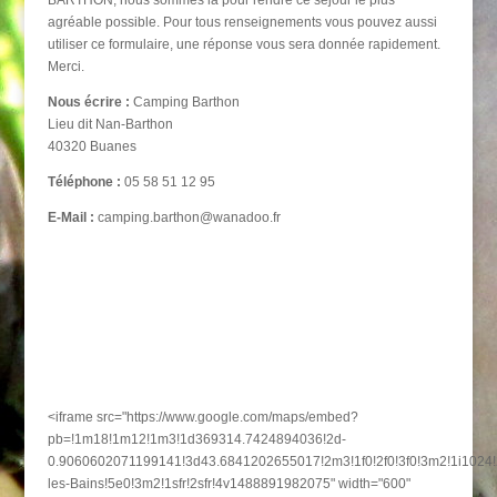
agréable possible. Pour tous renseignements vous pouvez aussi
utiliser ce formulaire, une réponse vous sera donnée rapidement.
Merci.
Nous écrire :
Camping Barthon
Lieu dit Nan-Barthon
40320 Buanes
Téléphone :
05 58 51 12 95
E-Mail :
camping.barthon@wanadoo.fr
<iframe src="https://www.google.com/maps/embed?
pb=!1m18!1m12!1m3!1d369314.7424894036!2d-
0.9060602071199141!3d43.6841202655017!2m3!1f0!2f0!3f0!3m2!1i10
les-Bains!5e0!3m2!1sfr!2sfr!4v1488891982075" width="600"