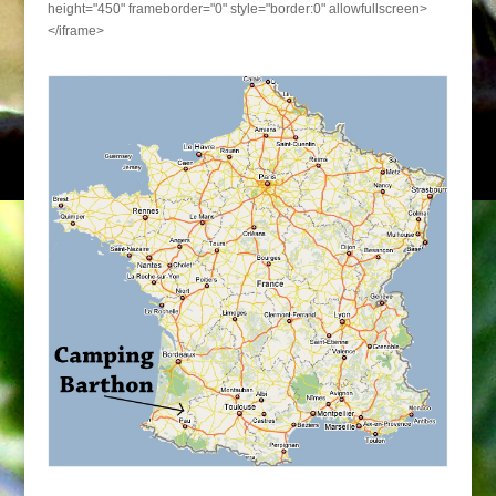
height="450" frameborder="0" style="border:0" allowfullscreen>
</iframe>